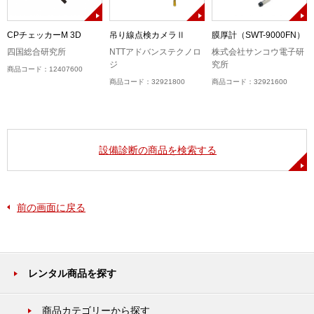
ー
CPチェッカーM 3D
吊り線点検カメラⅡ
膜厚計（SWT-9000FN）
四国総合研究所
NTTアドバンステクノロ
株式会社サンコウ電子研
ジ
究所
商品コード：12407600
商品コード：32921800
商品コード：32921600
設備診断の商品を検索する
前の画面に戻る
レンタル商品を探す
商品カテゴリーから探す