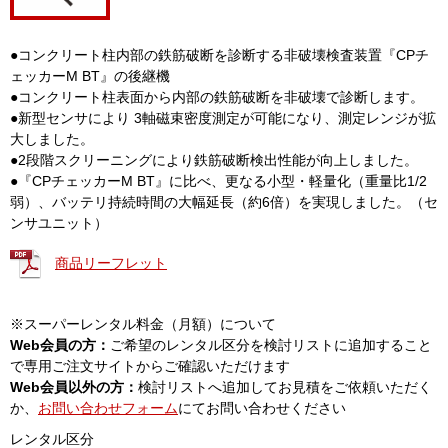
●コンクリート柱内部の鉄筋破断を診断する非破壊検査装置『CPチ
ェッカーM BT』の後継機
●コンクリート柱表面から内部の鉄筋破断を非破壊で診断します。
●新型センサにより 3軸磁束密度測定が可能になり、測定レンジが拡
大しました。
●2段階スクリーニングにより鉄筋破断検出性能が向上しました。
●『CPチェッカーM BT』に比べ、更なる小型・軽量化（重量比1/2
弱）、バッテリ持続時間の大幅延長（約6倍）を実現しました。（セ
ンサユニット）
商品リーフレット
※スーパーレンタル料金（月額）について
Web会員の方：
ご希望のレンタル区分を検討リストに追加すること
で専用ご注文サイトからご確認いただけます
Web会員以外の方：
検討リストへ追加してお見積をご依頼いただく
か、
お問い合わせフォーム
にてお問い合わせください
レンタル区分