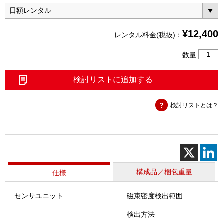
¥
12,400
レンタル料金(税抜)：
CP
数量
チ
ェ
検討リストに追加する
ッ
カ
検討リストとは？
ー
M
3D
個
構成品／梱包重量
仕様
センサユニット
磁束密度検出範囲
検出方法