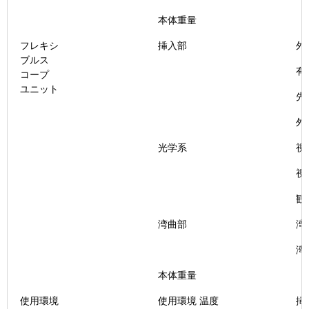
本体重量
フレキシ
挿入部
外
ブルス
有
コープ
ユニット
先
外
光学系
視
視
観
湾曲部
湾
湾
本体重量
使用環境
使用環境 温度
挿