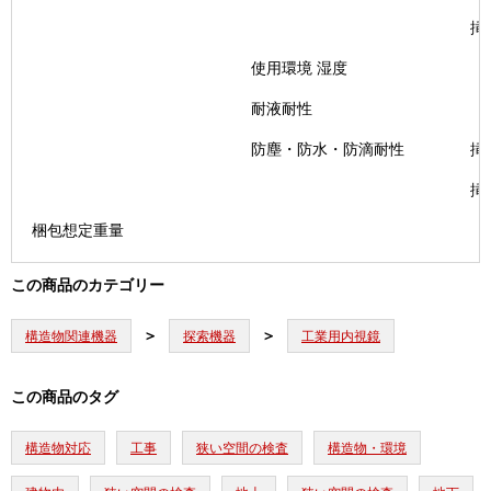
挿
使用環境 湿度
耐液耐性
防塵・防水・防滴耐性
挿
挿
梱包想定重量
この商品のカテゴリー
構造物関連機器
探索機器
工業用内視鏡
この商品のタグ
構造物対応
工事
狭い空間の検査
構造物・環境