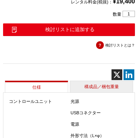
¥
19,400
レンタル料金(税抜)：
工
数量
業
用
検討リストに追加する
ビ
デ
検討リストとは？
オ
ス
コ
ー
プ
（IPL
TXⅡ
構成品／梱包重量
仕様
フ
レ
コントロールユニット
光源
キ
シ
USBコネクター
ブ
ル
電源
SET）
外形寸法（L×φ）
個