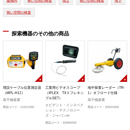
建物内
狭い空間の検査
地上
狭い空間の検査
地下
狭い空間の検査
探索機器のその他の商品
)
埋設ケーブル位置測定器
工業用ビデオスコープ
地中探査レーダー（TR-
（MPL-H12）
（IPLEX TXⅡフレキシ
1）オフロード仕様
ブルSET）
高千穂産業
高千穂産業
エビデント・インスペク
商品コード：12221300
商品コード：32931900
ション・テクノロジー
ズ・ジャパン㈱
商品コード：32984000