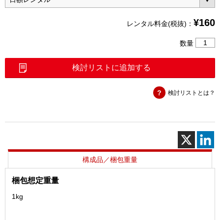
¥
160
レンタル料金(税抜)：
光
数量
接
続
検討リストに追加する
ア
ダ
検討リストとは？
プ
タ
キ
ッ
ト
(GI
用)
構成品／梱包重量
個
梱包想定重量
1kg