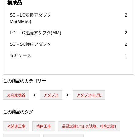
構成品
SC－LC変換アダプタ
2
M5(MM50)
LC－LC接続アダプタ(MM)
2
SC－SC接続アダプタ
2
収容ケース
1
この商品のカテゴリー
光測定機器
アダプタ
アダプタ(GI用)
この商品のタグ
光関連工事
構内工事
品質試験(パルス試験、損失試験)