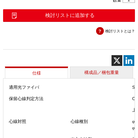
フ
ァ
検討リストに追加する
イ
バ
検討リストとは？
小
型
心
線
対
照
器
構成品／梱包重量
仕様
(FID
－
適用光ファイバ
S
31R)
個
保留心線判定方法
O
上
心線対照
心線種別
φ
1
φ