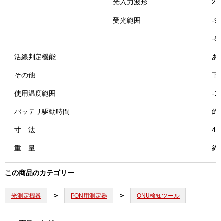
光入力波形
2
受光範囲
-
-
活線判定機能
あ
その他
下
使用温度範囲
-
バッテリ駆動時間
約
寸 法
4
重 量
約
この商品のカテゴリー
光測定機器
PON用測定器
ONU検知ツール