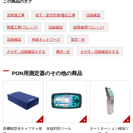
この商品のタグ
光関連工事
地下・架空切替/撤去工事
活線確認
開通工事(フレッツ)
活線確認
故障修理(フレッツ)
活線確認
有線ネットワーク
架空 - 光
さがす - 活線確認をする
構内 - 光
さがす - 活線確認をする
PON用測定器のその他の商品
高機能型光キャプチャ装
末端判別ツール
ターミネーション検知ツ