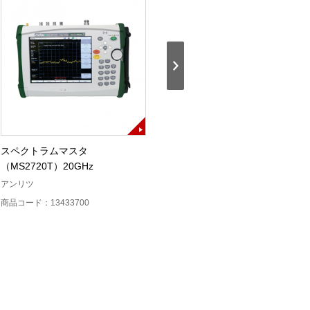
スペクトラムマスタ
ストリングチェッカー ソラメン
（MS2720T）20GHz
テ-Z（SZ-1000）
アンリツ
アイテス
商品コード：13433700
商品コード：32914900