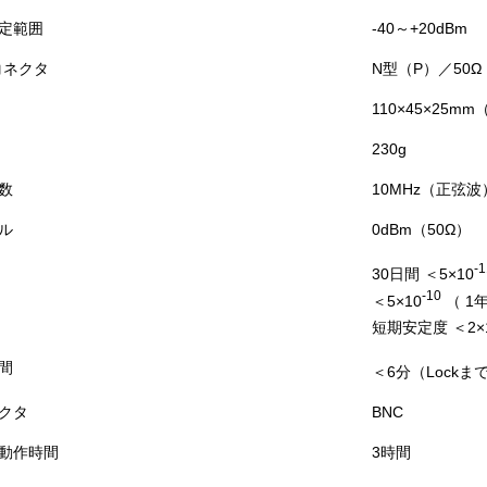
定範囲
-40～+20dBm
コネクタ
N型（P）／50Ω
110×45×25
230g
数
10MHz（正弦波
ル
0dBm（50Ω）
-1
30日間 ＜5×10
-10
＜5×10
（ 1
短期安定度 ＜2×
間
＜6分（Lockま
クタ
BNC
動作時間
3時間