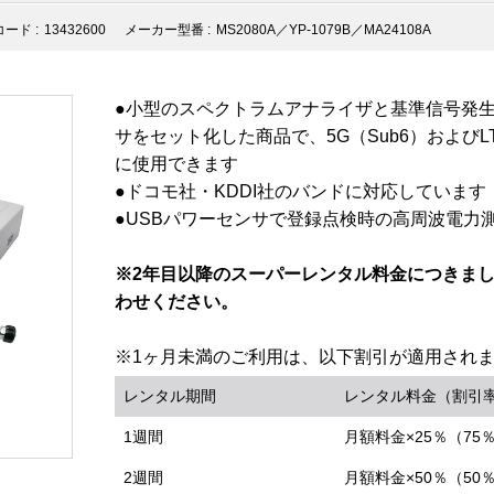
ード :
13432600
メーカー型番 :
MS2080A／YP-1079B／MA24108A
●小型のスペクトラムアナライザと基準信号発生
サをセット化した商品で、5G（Sub6）およびL
に使用できます
●ドコモ社・KDDI社のバンドに対応しています
●USBパワーセンサで登録点検時の高周波電力
※2年目以降のスーパーレンタル料金につきま
わせください。
※1ヶ月未満のご利用は、以下割引が適用され
レンタル期間
レンタル料金（割引
1週間
月額料金×25％（75
2週間
月額料金×50％（50