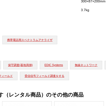
300×87×200mm
3.7kg
携帯電話用スペクトラムアナライザ
保守調査(基地局側)
EDIC Systems
無線ネットワーク
 フィールド
受信信号フィールド調査をする
す（レンタル商品）のその他の商品