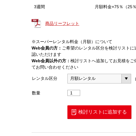
3週間
月額料金×75％（25
商品リーフレット
※スーパーレンタル料金（月額）について
Web会員の方：
ご希望のレンタル区分を検討リストに
認いただけます
Web会員以外の方：
検討リストへ追加してお見積をご
てお問い合わせください
レンタル区分
フ
数量
ィ
ー
ル
検討リストに追加する
ド
マ
ス