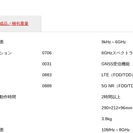
タ
MS2080A・
YP-
1079B
成品／梱包重量
セ
ッ
ト
囲
9kHz～6GHz
Ⅱ
個
ション
0706
6GHzスペクト
0031
GNSS受信機能
0883
LTE（FDD/T
0888
5G NR（FDD/
動作時間
2時間以上
290×212×96mm
3.8kg
囲
10MHz～8GHz