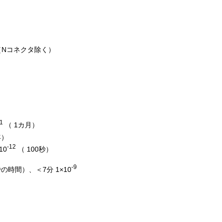
mm（Nコネクタ除く）
）
1
（ 1カ月）
年）
-12
10
（ 100秒）
-9
での時間）、＜7分 1×10