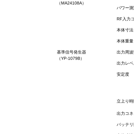
（MA24108A）
パワー測
RF入力
本体寸法
本体重量
基準信号発生器
出力周波
（YP-1079B）
出力レベ
安定度
立上り時
出力コネ
バッテリ