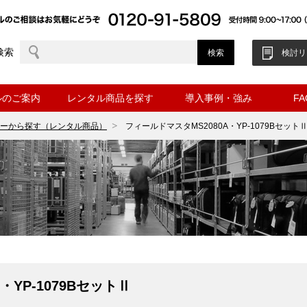
検索
検討リ
ルのご案内
レンタル商品を探す
導入事例・強み
F
ーから探す（レンタル商品）
フィールドマスタMS2080A・YP-1079Bセット
・YP-1079BセットⅡ