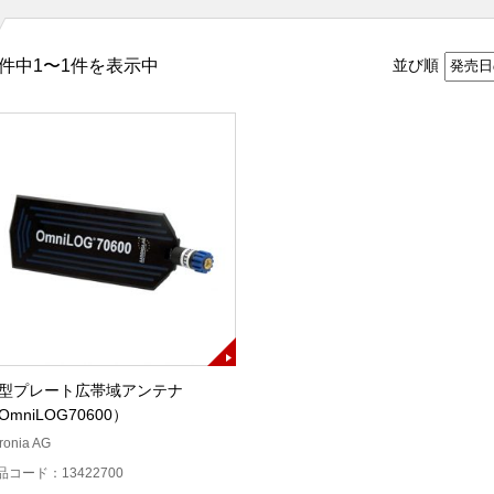
件中1〜1件を表示中
並び順
型プレート広帯域アンテナ
OmniLOG70600）
ronia AG
品コード：13422700