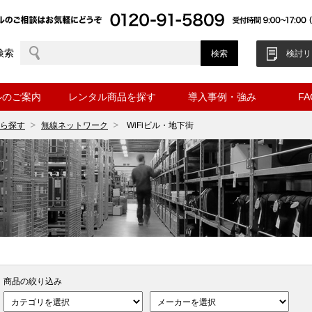
検索
検討リ
ルのご案内
レンタル商品を探す
導入事例・強み
F
ら探す
無線ネットワーク
WiFiビル・地下街
商品の絞り込み