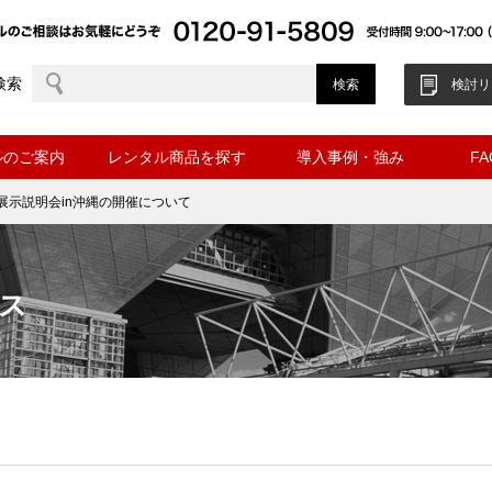
検索
検討リ
ルのご案内
レンタル商品を探す
導入事例・強み
F
品展示説明会in沖縄の開催について
ス