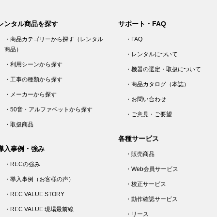
レンタル商品を探す
サポート・FAQ
・商品カテゴリーから探す（レンタル
・FAQ
商品）
・レンタルについて
・利用シーンから探す
・機器の選定・取扱について
・工事の種類から探す
・商品カタログ（本誌）
・メーカーから探す
・お問い合わせ
・50音・アルファベットから探す
・ご意見・ご要望
・取扱商品
各種サービス
導入事例・強み
・販売商品
・RECの強み
・Web会員サービス
・導入事例（お客様の声）
・校正サービス
・REC VALUE STORY
・動作確認サービス
・REC VALUE 現場最前線
・リース