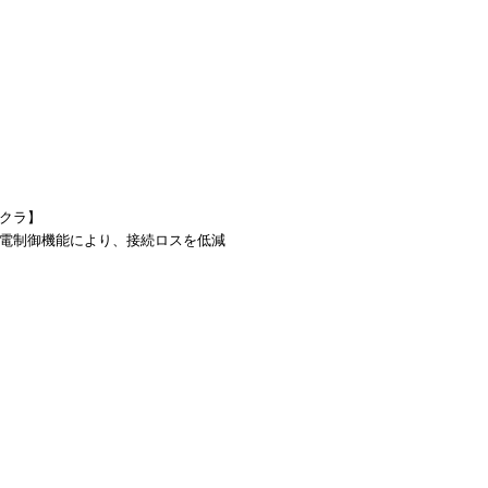
ジクラ】
動放電制御機能により、接続ロスを低減