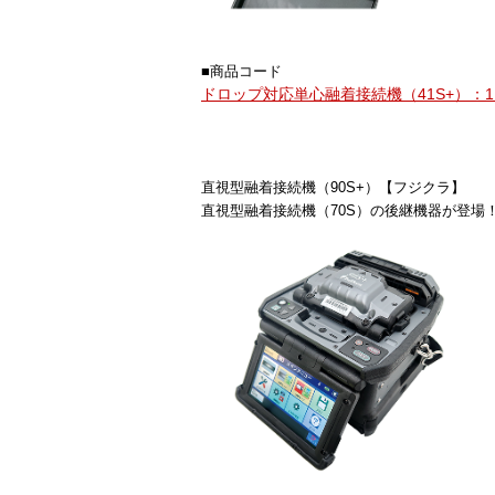
■商品コード
ドロップ対応単心融着接続機（41S+）：111
直視型融着接続機（90S+）【フジクラ】
直視型融着接続機（70S）の後継機器が登場