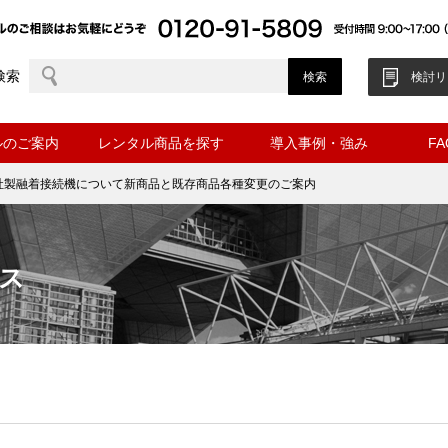
検索
検討リ
ルのご案内
レンタル商品を探す
導入事例・強み
F
社製融着接続機について新商品と既存商品各種変更のご案内
ス