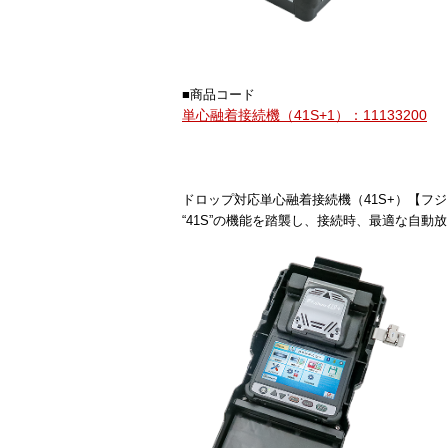
■商品コード
単心融着接続機（41S+1）：11133200
ドロップ対応単心融着接続機（41S+）【フ
“41S”の機能を踏襲し、接続時、最適な自