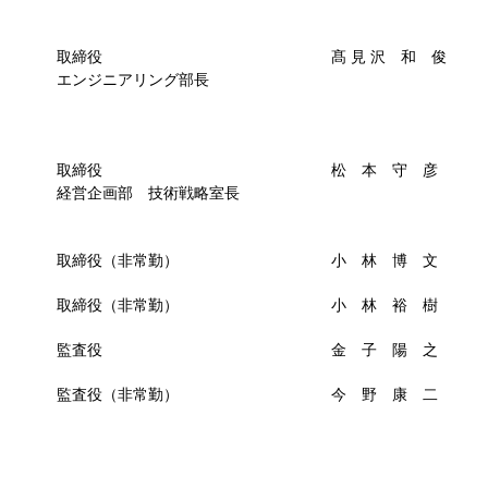
取締役 髙 見 沢 和 俊
エンジニアリング部長
取締役 松 本 守 彦
経営企画部 技術戦略室長
取締役（非常勤） 小 林 博 文
取締役（非常勤） 小 林 裕 樹
監査役 金 子 陽 之
監査役（非常勤） 今 野 康 二