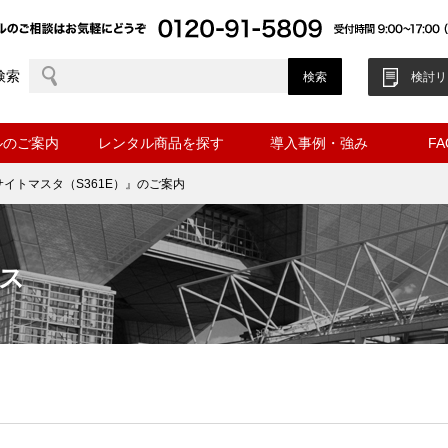
検索
検討リ
ルのご案内
レンタル商品を探す
導入事例・強み
F
イトマスタ（S361E）』のご案内
ス