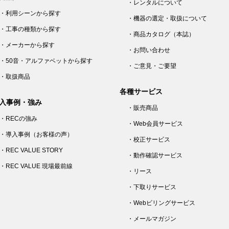
・レンタルについて
・利用シーンから探す
・機器の選定・取扱について
・工事の種類から探す
・商品カタログ（本誌）
・メーカーから探す
・お問い合わせ
・50音・アルファベットから探す
・ご意見・ご要望
・取扱商品
各種サービス
入事例・強み
・販売商品
・RECの強み
・Web会員サービス
・導入事例（お客様の声）
・校正サービス
・REC VALUE STORY
・動作確認サービス
・REC VALUE 現場最前線
・リース
・下取りサービス
・Webビリングサービス
・メールマガジン