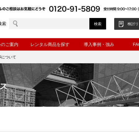
検索
検討リ
ルのご案内
レンタル商品を探す
導入事例・強み
F
事について
ス