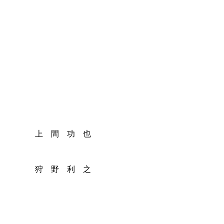
上 間 功 也
野 利 之