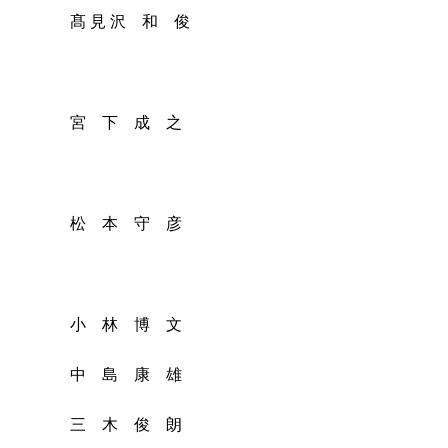
 沢 和 俊
下 成 之
本 守 彦
小 林 博 文
中 島 康 雄
木 俊 朗