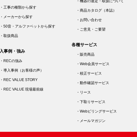
・機器の選定・取扱について
・工事の種類から探す
・商品カタログ（本誌）
・メーカーから探す
・お問い合わせ
・50音・アルファベットから探す
・ご意見・ご要望
・取扱商品
各種サービス
入事例・強み
・販売商品
・RECの強み
・Web会員サービス
・導入事例（お客様の声）
・校正サービス
・REC VALUE STORY
・動作確認サービス
・REC VALUE 現場最前線
・リース
・下取りサービス
・Webビリングサービス
・メールマガジン