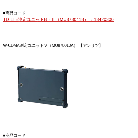
■商品コード
TD-LTE測定ユニットB・Ⅱ（MU878041B） ：13420300
W-CDMA測定ユニットⅤ（MU878010A） 【アンリツ】
■商品コード