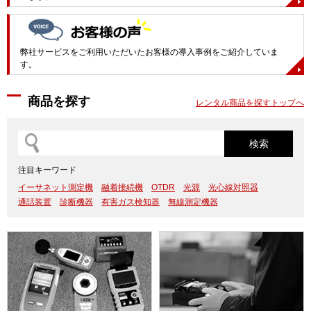
弊社サービスをご利用いただいたお客様の導入事例をご紹介していま
す。
商品を探す
レンタル商品を探すトップへ
注目キーワード
イーサネット測定機
融着接続機
OTDR
光源
光心線対照器
通話装置
診断機器
有害ガス検知器
無線測定機器